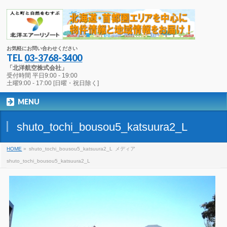
お気軽にお問い合わせください
TEL
03-3768-3400
「北洋航空株式会社」
受付時間 平日9:00 - 19:00
土曜9:00 - 17:00 [日曜・祝日除く]
MENU
shuto_tochi_bousou5_katsuura2_L
HOME
»
shuto_tochi_bousou5_katsuura2_L
メディア
shuto_tochi_bousou5_katsuura2_L