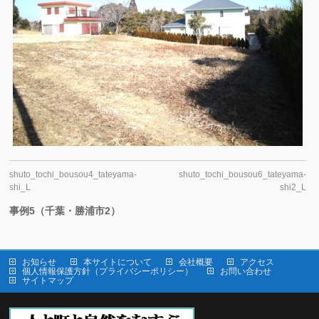
shuto_tochi_bousou4_tateyama-
shuto_tochi_bousou6_tateyama-
shi_L
shi2_L
事例5（千葉・勝浦市2）
お知らせ
本サイトについて
会社概要
アクセス
個人情報保護方針（プライバシーポリシー）
お問い合わせ
サイトマップ