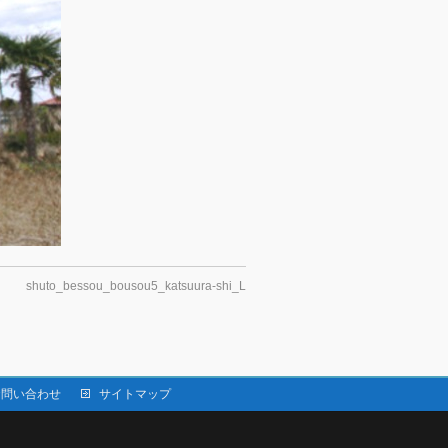
shuto_bessou_bousou5_katsuura-shi_L
お問い合わせ
サイトマップ