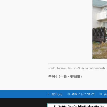
shuto_bessou_bousou3_minami-bousoushi
事例4（千葉・御宿町）
お知らせ
本サイトについて
会