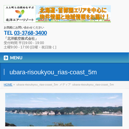
お気軽にお問い合わせください
TEL
03-3768-3400
「北洋航空株式会社」
受付時間 平日9:00 - 19:00
土曜9:00 - 17:00 [日曜・祝日除く]
MENU
ubara-risoukyou_rias-coast_5m
HOME
»
ubara-risoukyou_rias-coast_5m
メディア
ubara-risoukyou_rias-coast_5m