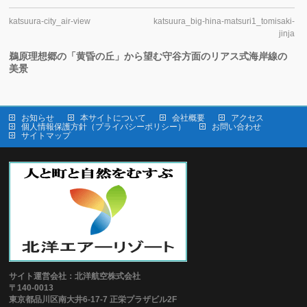
katsuura-city_air-view
katsuura_big-hina-matsuri1_tomisaki-
jinja
鵜原理想郷の「黄昏の丘」から望む守谷方面のリアス式海岸線の
美景
お知らせ
本サイトについて
会社概要
アクセス
個人情報保護方針（プライバシーポリシー）
お問い合わせ
サイトマップ
サイト運営会社：北洋航空株式会社
〒140-0013
東京都品川区南大井6-17-7 正栄プラザビル2F