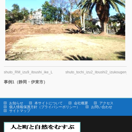
shuto_RM_izu9_itoushi_ike_L
shuto_tochi_izu2_itoushi2_izukougen_L
事例1（静岡・伊東市）
お知らせ
本サイトについて
会社概要
アクセス
個人情報保護方針（プライバシーポリシー）
お問い合わせ
サイトマップ