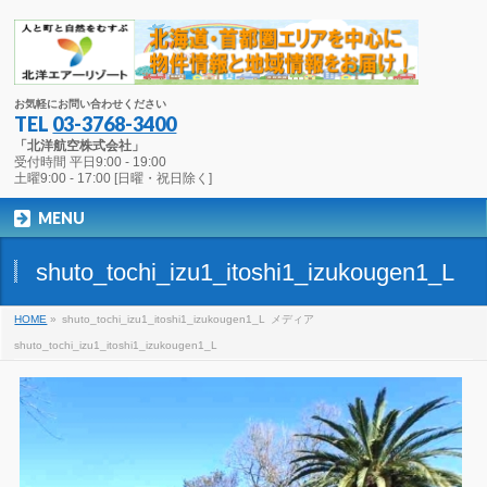
お気軽にお問い合わせください
TEL
03-3768-3400
「北洋航空株式会社」
受付時間 平日9:00 - 19:00
土曜9:00 - 17:00 [日曜・祝日除く]
MENU
shuto_tochi_izu1_itoshi1_izukougen1_L
HOME
»
shuto_tochi_izu1_itoshi1_izukougen1_L
メディア
shuto_tochi_izu1_itoshi1_izukougen1_L