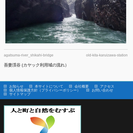
agatsuma-river_shikahi-bridge
old-kita-karuizawa-station
吾妻渓谷 (カヤック利用域の流れ）
お知らせ
本サイトについて
会社概要
アクセス
個人情報保護方針（プライバシーポリシー）
お問い合わせ
サイトマップ