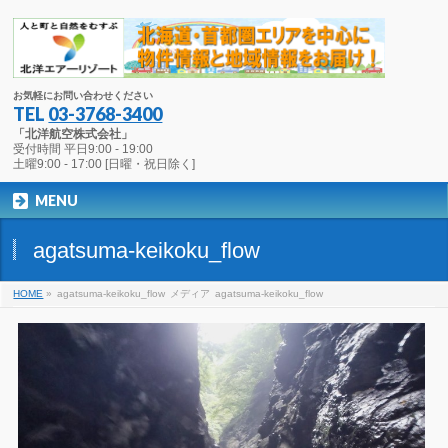
お気軽にお問い合わせください
TEL
03-3768-3400
「北洋航空株式会社」
受付時間 平日9:00 - 19:00
土曜9:00 - 17:00 [日曜・祝日除く]
MENU
agatsuma-keikoku_flow
HOME
»
agatsuma-keikoku_flow
メディア
agatsuma-keikoku_flow