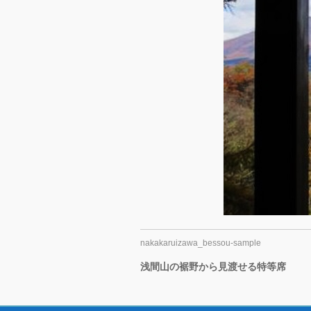
nakakaruizawa_bessou-sample
浅間山の裾野から見渡せる特等席