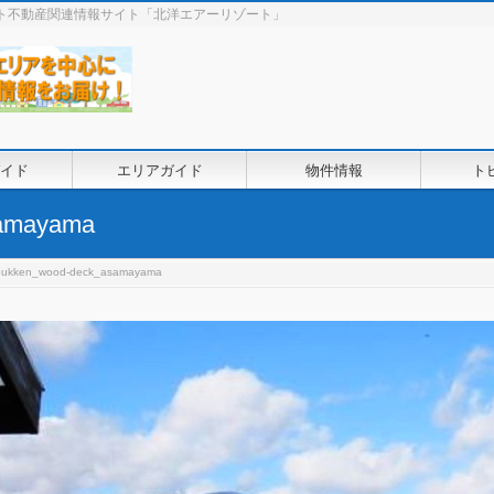
ート不動産関連情報サイト「北洋エアーリゾート」
イド
エリアガイド
物件情報
ト
samayama
bukken_wood-deck_asamayama