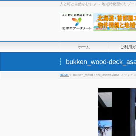
人と町と自然をむすぶ ～ 地域特化型のリゾ
ホーム
ご利用ガ
bukken_wood-deck_a
HOME
»
bukken_wood-deck_asamayama
メディア