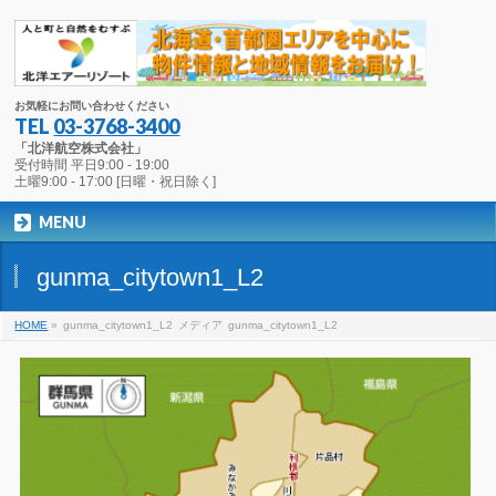
お気軽にお問い合わせください
TEL
03-3768-3400
「北洋航空株式会社」
受付時間 平日9:00 - 19:00
土曜9:00 - 17:00 [日曜・祝日除く]
MENU
gunma_citytown1_L2
HOME
»
gunma_citytown1_L2
メディア
gunma_citytown1_L2