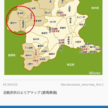
KC3A0132
kita-karuizawa_area-map_line-1
北軽井沢のエリアマップ (群馬県側)