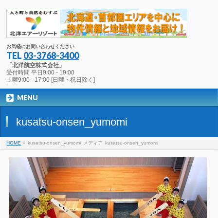
お気軽にお問い合わせください
TEL
03-3768-3400
「北洋航空株式会社」
受付時間 平日9:00 - 19:00
土曜9:00 - 17:00 [日曜・祝日除く]
MENU
kusatsu-onsen_yumomi
HOME
»
kusatsu-onsen_yumomi
メディア
kusatsu-onsen_yumomi