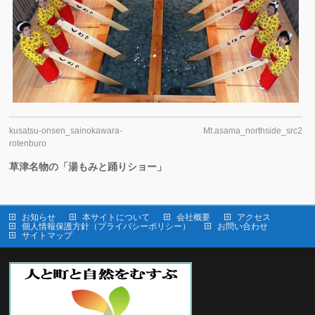
kusatsu-onsen_sainokawara-
Mt.asama_northside_src2
rotenburo
草津名物の「湯もみと踊りショー」
お知らせ
本サイトについて
会社概要
アクセス
個人情報保護方針（プライバシーポリシー）
お問い合わせ
サイトマップ