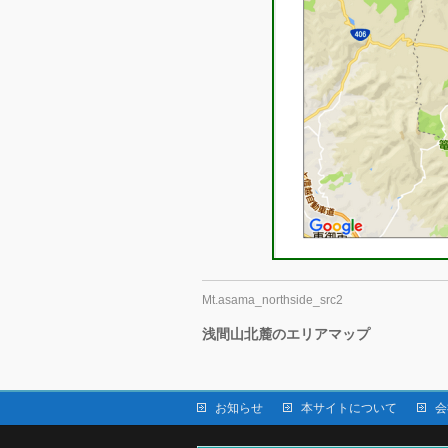
Mt.asama_northside_src2
浅間山北麓のエリアマップ
お知らせ
本サイトについて
会