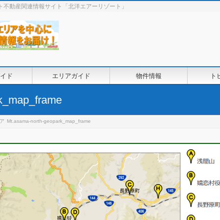
ート不動産関連情報サイト「北洋エアーリゾート」
イド
エリアガイド
物件情報
ト
rk_map_frame
ア
Mt.asama-north-geopark_map_frame