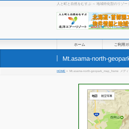
人と町と自然をむすぶ ～ 地域特化型のリゾ
ホーム
ご利用ガ
Mt.asama-north-geopa
HOME
»
Mt.asama-north-geopark_map_frame
メディ