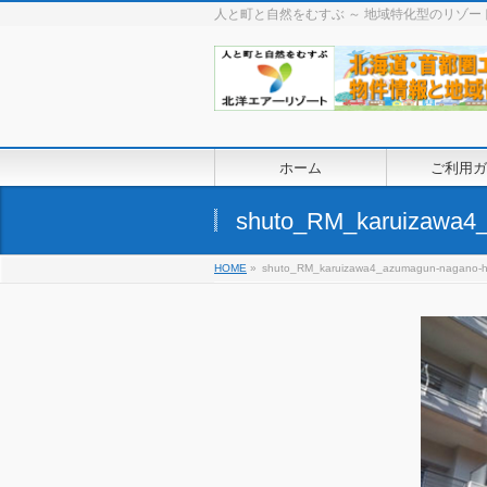
人と町と自然をむすぶ ～ 地域特化型のリゾ
ホーム
ご利用ガ
shuto_RM_karuizawa4
HOME
»
shuto_RM_karuizawa4_azumagun-nagano-h