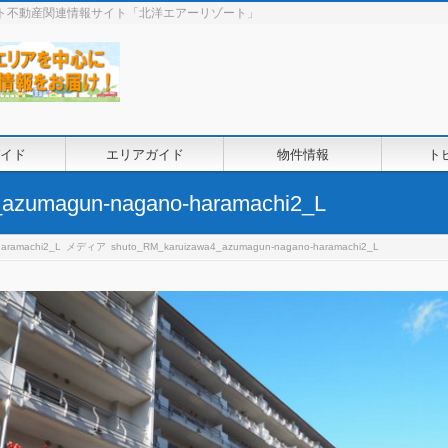
ート不動産関連情報サイト「北洋エアーリゾート」
イド
エリアガイド
物件情報
ト
_azumagun-nagano-haramachi2_L
aramachi2_L
メディア
shuto_RM_karuizawa4_azumagun-nagano-haramachi2_L