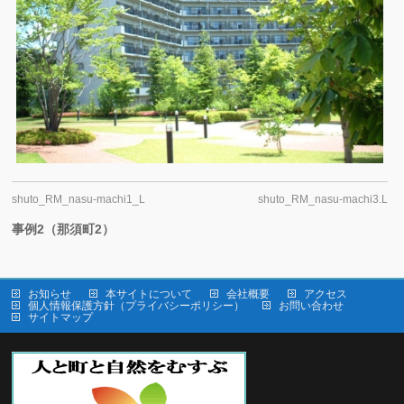
shuto_RM_nasu-machi1_L
shuto_RM_nasu-machi3.L
事例2（那須町2）
お知らせ
本サイトについて
会社概要
アクセス
個人情報保護方針（プライバシーポリシー）
お問い合わせ
サイトマップ