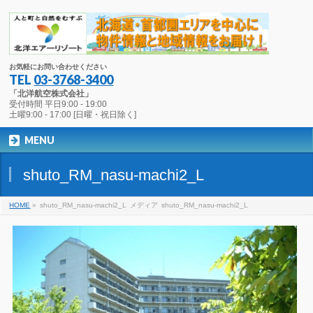
お気軽にお問い合わせください
TEL
03-3768-3400
「北洋航空株式会社」
受付時間 平日9:00 - 19:00
土曜9:00 - 17:00 [日曜・祝日除く]
MENU
shuto_RM_nasu-machi2_L
HOME
»
shuto_RM_nasu-machi2_L
メディア
shuto_RM_nasu-machi2_L