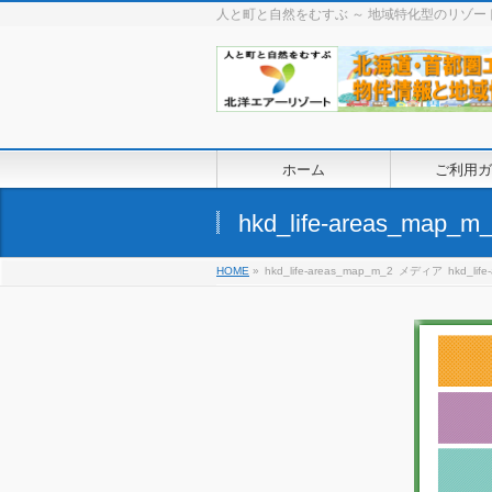
人と町と自然をむすぶ ～ 地域特化型のリゾ
ホーム
ご利用ガ
hkd_life-areas_map_m
HOME
»
hkd_life-areas_map_m_2
メディア
hkd_lif