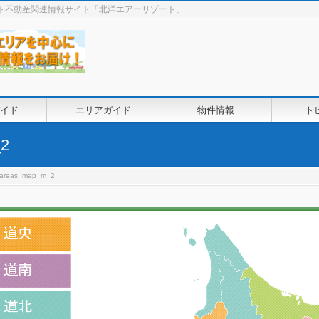
ート不動産関連情報サイト「北洋エアーリゾート」
イド
エリアガイド
物件情報
ト
_2
e-areas_map_m_2