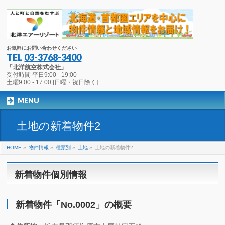
お気軽にお問い合わせください
TEL
03-3768-3400
「北洋航空株式会社」
受付時間 平日9:00 - 19:00
土曜9:00 - 17:00 [日曜・祝日除く]
MENU
土地の新着物件2
HOME
»
物件情報
»
種類別
»
土地
»
土地の新着物件2
新着物件個別情報
新着物件「No.0002」の概要