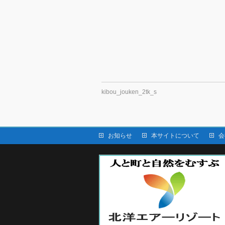
kibou_jouken_2tk_s
お知らせ
本サイトについて
会