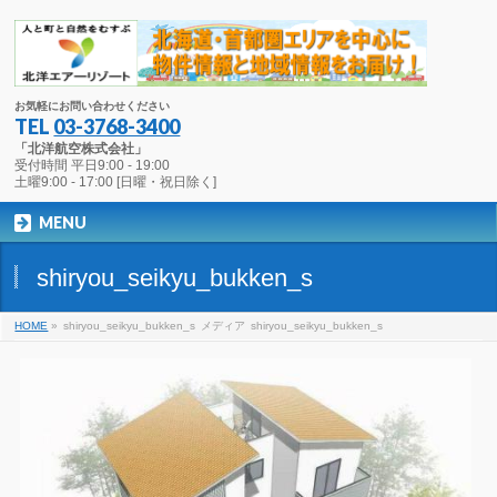
お気軽にお問い合わせください
TEL
03-3768-3400
「北洋航空株式会社」
受付時間 平日9:00 - 19:00
土曜9:00 - 17:00 [日曜・祝日除く]
MENU
shiryou_seikyu_bukken_s
HOME
»
shiryou_seikyu_bukken_s
メディア
shiryou_seikyu_bukken_s