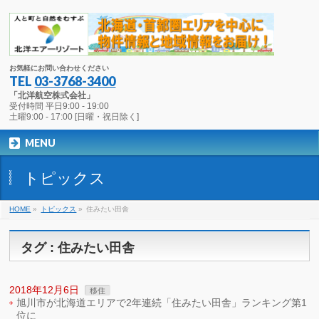
お気軽にお問い合わせください
TEL
03-3768-3400
「北洋航空株式会社」
受付時間 平日9:00 - 19:00
土曜9:00 - 17:00 [日曜・祝日除く]
MENU
トピックス
HOME
»
トピックス
»
住みたい田舎
タグ : 住みたい田舎
2018年12月6日
移住
旭川市が北海道エリアで2年連続「住みたい田舎」ランキング第1
位に